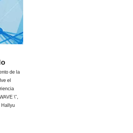
do
nto de la
lve el
riencia
"WAVE \",
 Hallyu