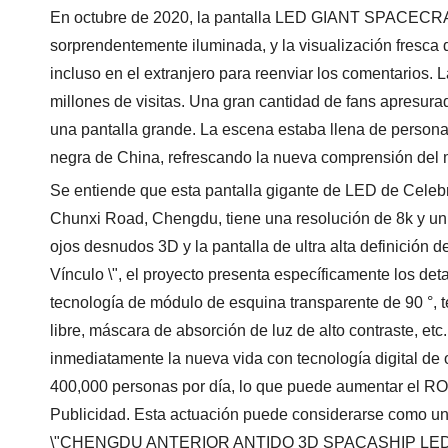
En octubre de 2020, la pantalla LED GIANT SPACEC
sorprendentemente iluminada, y la visualización fresca
incluso en el extranjero para reenviar los comentarios.
millones de visitas. Una gran cantidad de fans apresurad
una pantalla grande. La escena estaba llena de persona
negra de China, refrescando la nueva comprensión del 
Se entiende que esta pantalla gigante de LED de Celebrit
Chunxi Road, Chengdu, tiene una resolución de 8k y un 
ojos desnudos 3D y la pantalla de ultra alta definición 
Vínculo \", el proyecto presenta específicamente los det
tecnología de módulo de esquina transparente de 90 °, te
libre, máscara de absorción de luz de alto contraste, etc
inmediatamente la nueva vida con tecnología digital de 
400,000 personas por día, lo que puede aumentar el ROI 
Publicidad. Esta actuación puede considerarse como un cas
\"CHENGDU ANTERIOR ANTIDO 3D SPACASHIP LED 8K 