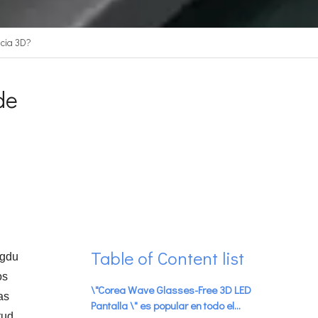
ncia 3D?
de
Table of Content list
ngdu
os
\"Corea Wave Glasses-Free 3D LED
as
Pantalla \" es popular en todo el
tud,