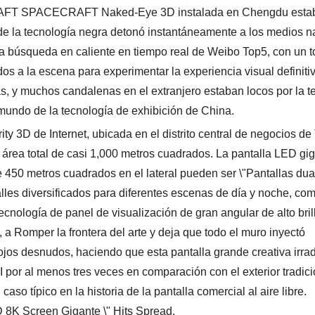
RAFT SPACECRAFT Naked-Eye 3D instalada en Chengdu esta
 de la tecnología negra detonó instantáneamente a los medios n
 La búsqueda en caliente en tiempo real de Weibo Top5, con un t
os a la escena para experimentar la experiencia visual definitiv
s, y muchos candalenas en el extranjero estaban locos por la t
mundo de la tecnología de exhibición de China.
y 3D de Internet, ubicada en el distrito central de negocios de 
área total de casi 1,000 metros cuadrados. La pantalla LED gi
de 450 metros cuadrados en el lateral pueden ser \"Pantallas dua
alles diversificados para diferentes escenas de día y noche, co
cnología de panel de visualización de gran angular de alto brill
., a Romper la frontera del arte y deja que todo el muro inyectó
ojos desnudos, haciendo que esta pantalla grande creativa irra
por al menos tres veces en comparación con el exterior tradici
o típico en la historia de la pantalla comercial al aire libre.
Screen Gigante \" Hits Spread.