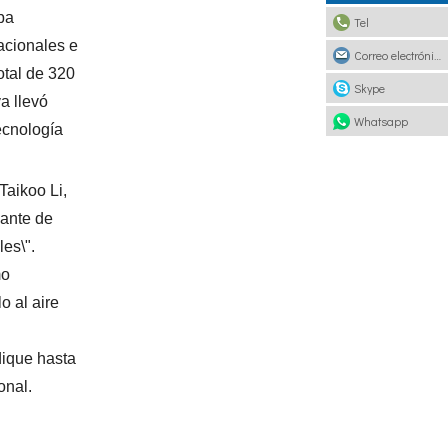
ba
Tel
acionales e
Correo electrónico
otal de 320
Skype
a llevó
Whatsapp
ecnología
Taikoo Li,
gante de
les\".
mo
o al aire
dique hasta
onal.