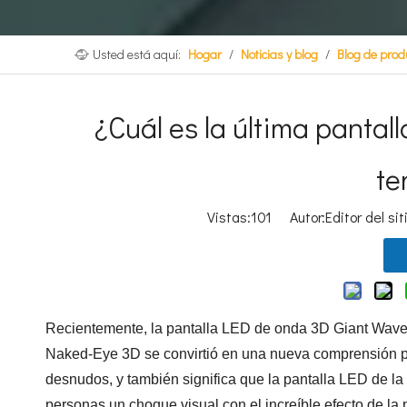
Usted está aquí:
Hogar
/
Noticias y blog
/
Blog de prod
¿Cuál es la última pantal
te
Vistas:
101
Autor:Editor del si
Recientemente, la pantalla LED de onda 3D Giant Wave
Naked-Eye 3D se convirtió en una nueva comprensión pop
desnudos, y también significa que la pantalla LED de la 
personas un choque visual con el increíble efecto de l