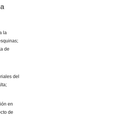
la
a la
esquinas;
ta de
riales del
lta;
ción en
ecto de