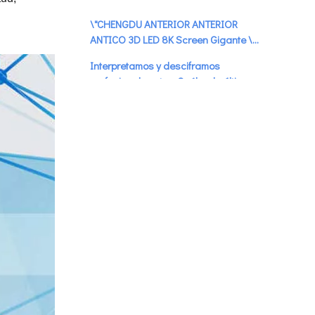
mundo
\"CHENGDU ANTERIOR ANTERIOR
ANTICO 3D LED 8K Screen Gigante \"
Búsqueda en caliente
Interpretamos y desciframos
profesionalmente: ¿Cuál es la última
tendencia en la pantalla LED 3D?
En el hardware de la pantalla LED 3D:
En el software de la pantalla LED 3D:
En el juego contenidos de la pantalla
LED 3D:
Progreso tecnológico de la pantalla
LED 3D:
La tendencia de desarrollo de las
pantallas LED 3D: