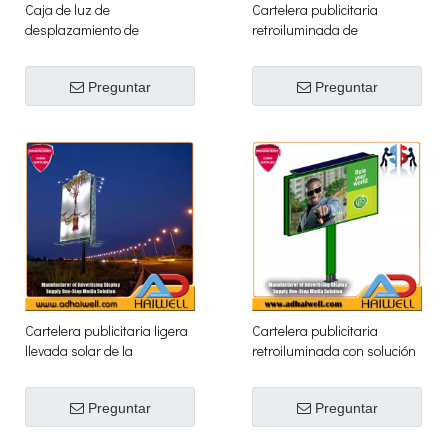
Caja de luz de
Cartelera publicitaria
desplazamiento de
retroiluminada de
publicidad callejera con
iluminación LED solar
energía solar
Preguntar
Preguntar
Cartelera publicitaria ligera
Cartelera publicitaria
llevada solar de la
retroiluminada con solución
publicidad al aire libre
solar de 6m x 3m
Preguntar
Preguntar