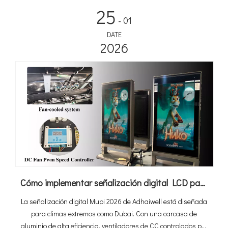
generador de ingresos. Con unas ventas mundiales de
25
vehículos eléctricos que alcanzarán los 20 millones en 2025 y
- 01
que se prevé que el mercado de garajes solares crezca a una
DATE
tasa compuesta anual del 10,6% hasta los 2.670 millones de
2026
dólares para 2034, las soluciones integradas se están
convirtiendo rápidamente en el estándar para la
infraestructura de carga pública y comercial.
Cómo implementar señalización digital LCD para exteriores de alto rendimiento en el calor extremo de 60°C de Dubai
La señalización digital Mupi 2026 de Adhaiwell está diseñada
para climas extremos como Dubai. Con una carcasa de
aluminio de alta eficiencia, ventiladores de CC controlados por