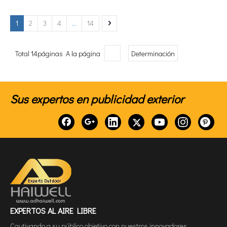
1
2
3
4
...
14
Total 14páginas A la página
Determinación
Sus expertos en publicidad exterior
EXPERTOS AL AIRE LIBRE
Cautivando a su público objetivo con nuestros innovadores