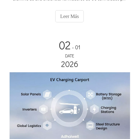
PWM y un brillo ultra alto de 3000 nits, nuestro sistema
permanece en pleno funcionamiento incluso a temperaturas
Leer Más
ambiente de 60 °C. Es una verdadera solución 'Plug-and-Play'
con CMS en la nube 4G integrado: todo lo que necesita es una
base y potencia.
02
- 01
DATE
2026