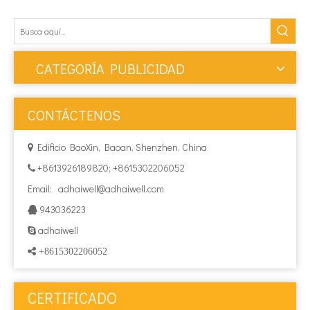
CATEGORÍA PUBLICIDAD
CONTÁCTENOS
Edificio BaoXin, Baoan, Shenzhen, China

+8613926189820; +8615302206052

Email:
adhaiwell@adhaiwell.com
943036223

adhaiwell

 +8615302206052
CERTIFICADO