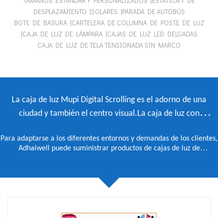
TAMAÑOS ESTÁNDAR Y PERSONALIZADOS |ESTÁTICA Y DE
DESPLAZAMIENTO |SOLARES |PARADA DE AUTOBÚS
BOTE DE BASURA |CARTELERA DE COLUMNA DE POSTE DE LUZ
|CAJA DE LUZ DE LÁMPARA |CAJAS DE LUZ LED DELGADAS
CAJA DE LUZ DE TELA TENSIONADA SIN MARCO
La caja de luz Mupi Digital Scrolling es el adorno de una
ciudad y también el centro visual.La caja de luz con
desplazamiento puede transmitir información comercial y
Para adaptarse a los diferentes entornos y demandas de los clientes,
valor de marca.
Adhaiwell puede suministrar productos de cajas de luz de
desplazamiento digital y otras cajas de luz digitales estáticas en
diferentes modelos y tamaños según los requisitos de nuestros
clientes, además de las versiones estándar.