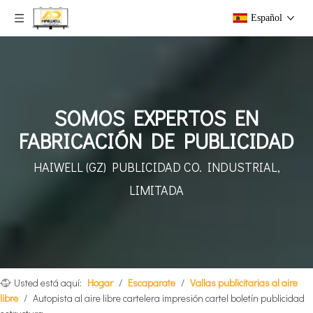
Español
SOMOS EXPERTOS EN
FABRICACIÓN DE PUBLICIDAD
HAIWELL (GZ) PUBLICIDAD
CO. INDUSTRIAL,
LIMITADA
Usted está aquí:
Hogar
/
Escaparate
/
Vallas publicitarias al aire
libre
/
Autopista al aire libre cartelera impresión cartel boletín publicidad