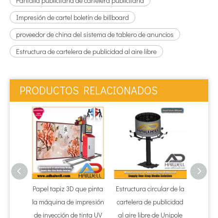
Pantalla publicitaria de cartelera publicitaria
Impresión de cartel boletín de billboard
proveedor de china del sistema de tablero de anuncios
Estructura de cartelera de publicidad al aire libre
PRODUCTOS RELACIONADOS
Papel tapiz 3D que pinta
Estructura circular de la
Estruct
la máquina de impresión
cartelera de publicidad
de 
de inyección de tinta UV
al aire libre de Unipole
public