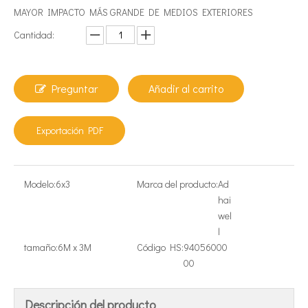
MAYOR IMPACTO MÁS GRANDE DE MEDIOS EXTERIORES
Cantidad:
Preguntar
Añadir al carrito
Exportación PDF
Modelo:
6x3
Marca del producto:
Ad
hai
wel
l
tamaño:
6M x 3M
Código HS:
94056000
00
Descripción del producto