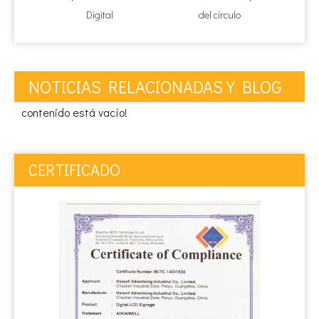
Digital
del círculo
del pór
NOTICIAS RELACIONADAS Y BLOG
contenido está vacío!
CERTIFICADO