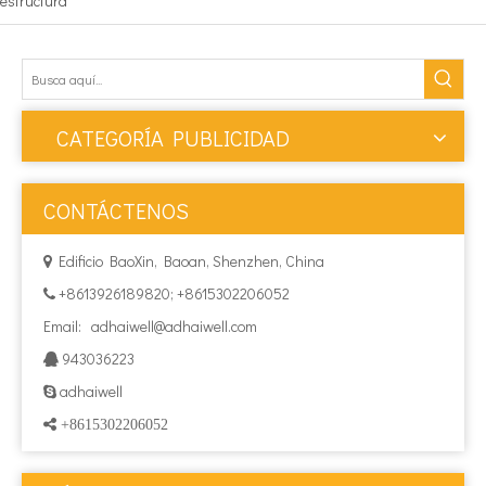
estructura
CATEGORÍA PUBLICIDAD
CONTÁCTENOS
Edificio BaoXin, Baoan, Shenzhen, China

+8613926189820; +8615302206052

Email:
adhaiwell@adhaiwell.com
943036223

adhaiwell

 +8615302206052