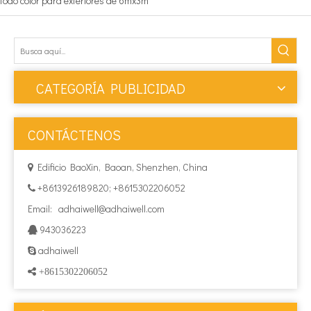
todo color para exteriores de 6mx3m
CATEGORÍA PUBLICIDAD
CONTÁCTENOS
Edificio BaoXin, Baoan, Shenzhen, China

+8613926189820; +8615302206052

Email:
adhaiwell@adhaiwell.com
943036223

adhaiwell

 +8615302206052