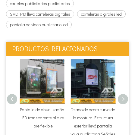
carteles publicitarios publicitarios
SMD P10 llevó carteleras digitales
carteleras digitales led
pantalla de video publicitario led
PRODUCTOS RELACIONADOS
Pantalla de visualización
Tejado de acero curva de
Gabin
LED transparente al aire
la montura Estructura
aire l
libre flexible
exterior llevó pantalla
Di
valla publicitaria Señales