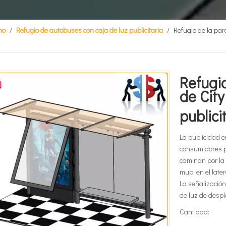
no
/
Refugio de autobuses con caja de luz publicitaria
/
Refugio de la par
Refugi
de City
publici
La publicidad e
consumidores p
caminan por la 
mupi en el late
La señalización 
de luz de despl
Cantidad: