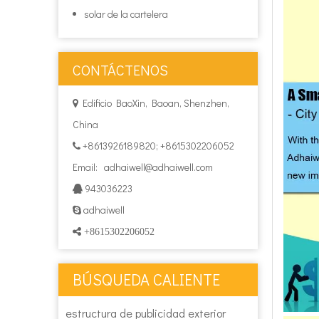
solar de la cartelera
CONTÁCTENOS
Edificio BaoXin, Baoan, Shenzhen,

China
+8613926189820; +8615302206052

Email:
adhaiwell@adhaiwell.com
943036223

adhaiwell

 +8615302206052
BÚSQUEDA CALIENTE
estructura de publicidad exterior