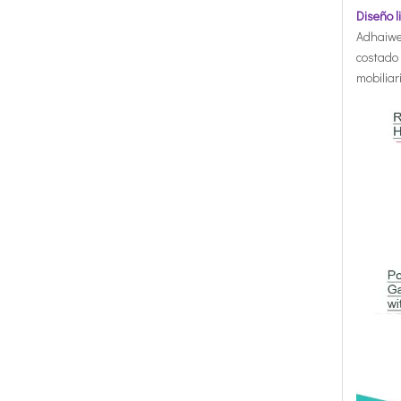
Diseño l
Adhaiwel
costado 
mobiliar