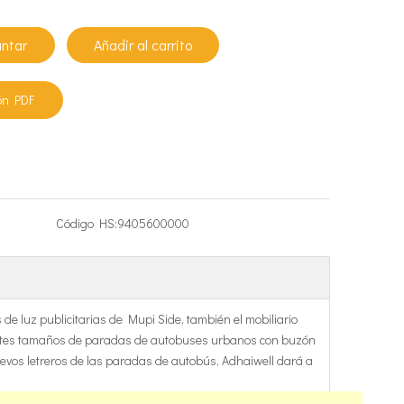
untar
Añadir al carrito
ón PDF
Código HS:
9405600000
e luz publicitarias de Mupi Side, también el mobiliario
rentes tamaños de paradas de autobuses urbanos con buzón
uevos letreros de las paradas de autobús, Adhaiwell dará a