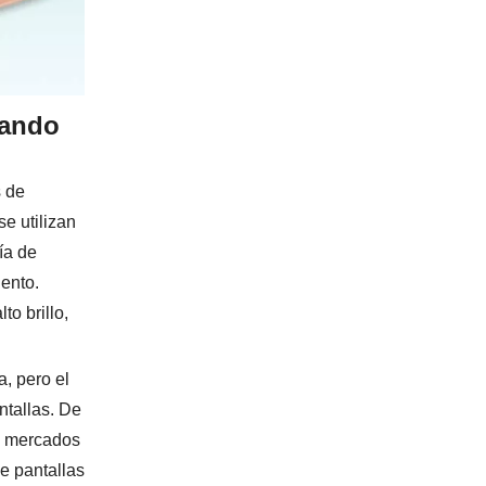
sando
s de
e utilizan
ía de
iento.
to brillo,
a, pero el
ntallas. De
os mercados
e pantallas