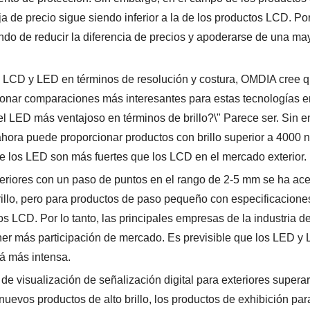
a de precio sigue siendo inferior a la de los productos LCD. Por 
ando de reducir la diferencia de precios y apoderarse de una ma
 LCD y LED en términos de resolución y costura, OMDIA cree q
cionar comparaciones más interesantes para estas tecnologías e
 el LED más ventajoso en términos de brillo?\" Parece ser. Sin 
ora puede proporcionar productos con brillo superior a 4000 ni
r que los LED son más fuertes que los LCD en el mercado exterior.
xteriores con un paso de puntos en el rango de 2-5 mm se ha ac
rillo, pero para productos de paso pequeño con especificacione
tos LCD. Por lo tanto, las principales empresas de la industria 
tener más participación de mercado. Es previsible que los LED y
erá más intensa.
 de visualización de señalización digital para exteriores supera
nuevos productos de alto brillo, los productos de exhibición par