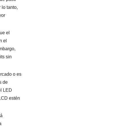
lo tanto,
yor
ue el
n el
embargo,
ts sin
ercado o es
s de
del LED
 LCD estén
rá
a