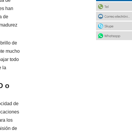
nda de
Tel
tes han
Correo electrónico
a de
 madurez
Skype
Whatsapp
brillo de
ante mucho
bajar todo
e la
D o
locidad de
icaciones
ara los
misión de