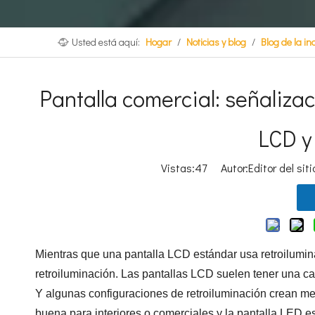
Usted está aquí:
Hogar
/
Noticias y blog
/
Blog de la in
Pantalla comercial: señalizaci
LCD y
Vistas:
47
Autor:Editor del sit
Mientras que una pantalla LCD estándar usa retroilumin
retroiluminación. Las pantallas LCD suelen tener una ca
Y algunas configuraciones de retroiluminación crean me
buena para interiores o comerciales y la pantalla LED e