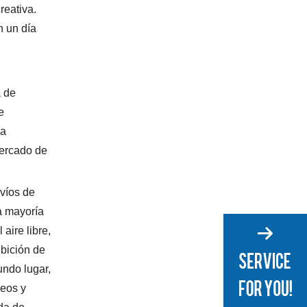
reativa.
n un día
a de
e
ja
mercado de
nvíos de
la mayoría
aire libre,
ibición de
undo lugar,
deos y