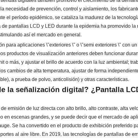
de tiendas digitales también promovió el crecimiento de la dema
la necesidad de prevención, control y aislamiento, los fabrican
nte el período epidémico, se cataliza la madurez de la tecnologí
ca de pantallas LCD y LED durante la epidemia ha promovido la
estimulando así el mercado en general.
 para aplicaciones \"exteriores \" o \"semi exteriores \" con un 
os productos de visualización anteriores deben funcionar dur
o más, y ajustar el brillo de acuerdo con la luz ambiental; tra
a los cambios de alta temperatura, ajustar de forma independient
e), a prueba de polvo, anticolisión) y otras características.
 la señalización digital? ¿Pantalla LC
e emisión de luz directa con alto brillo, alto contraste, alta ve
ado en escenas grandes, y se puede decir que el mercado de apl
n auge. Se ha convertido en el producto de exhibición preferido p
ortes al aire libre. En 2019, las tecnologías de pantallas de e