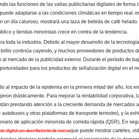
ndo las funciones de las vallas publicitarias digitales de forma c
 puede adaptarse a las condiciones climáticas en tiempo real: e
 en un día caluroso, mostrará una taza de bebida de café helado.
úblico y tiendas minoristas crece en contra de la tendencia.
 toda la industria. Debido al mayor desarrollo de la tecnologí
o brillo continúa cayendo, y muchos proveedores de productos d
n al mercado de la publicidad exterior. Durante el período de ba
ortunidades para los productos de señalización digital en el 
do al impacto de la epidemia en la primera mitad del año, los e
jeron drásticamente. Para mejorar la rentabilidad corporativa, 
están prestando atención a la creciente demanda de mercados al 
 autobuses y otras plataformas de transporte terrestre), y la exh
cenario de aplicación minorista de comida rápida (QSR). En seg
ión digital con desinfectante de manos
que puede mostrar carteles, vi