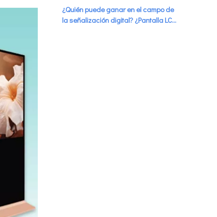
está impulsando el crecimiento del
¿Quién puede ganar en el campo de
mercado de señalización digital
la señalización digital? ¿Pantalla LCD
\"interior y exterior \".
o LED?