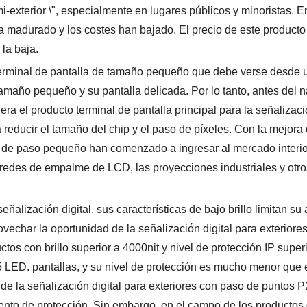
-exterior \", especialmente en lugares públicos y minoristas. E
a madurado y los costes han bajado. El precio de este product
la baja.
 terminal de pantalla de tamaño pequeño que debe verse desde 
tamaño pequeño y su pantalla delicada. Por lo tanto, antes del 
a el producto terminal de pantalla principal para la señalizació
reducir el tamaño del chip y el paso de píxeles. Con la mejora 
D de paso pequeño han comenzado a ingresar al mercado interio
redes de empalme de LCD, las proyecciones industriales y otro
alización digital, sus características de bajo brillo limitan su 
ovechar la oportunidad de la señalización digital para exteriores
ctos con brillo superior a 4000nit y nivel de protección IP superi
5 LED. pantallas, y su nivel de protección es mucho menor que e
 de la señalización digital para exteriores con paso de puntos P
miento de protección. Sin embargo, en el campo de los productos