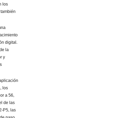
n los
o también
una
nacimiento
n digital.
de la
r y
s
aplicación
, los
or a 56,
l de las
2-P5, las
 de paso