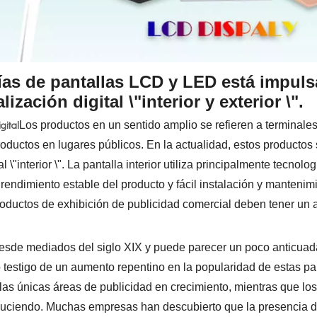
ías de pantallas LCD y LED está impul
zación digital \"interior y exterior \".
gital
Los productos en un sentido amplio se refieren a terminale
ductos en lugares públicos. En la actualidad, estos productos s
"interior \". La pantalla interior utiliza principalmente tecnolog
 rendimiento estable del producto y fácil instalación y mantenim
productos de exhibición de publicidad comercial deben tener un al
te desde mediados del siglo XIX y puede parecer un poco anticuad
do testigo de un aumento repentino en la popularidad de estas pa
on las únicas áreas de publicidad en crecimiento, mientras que l
reduciendo. Muchas empresas han descubierto que la presencia d