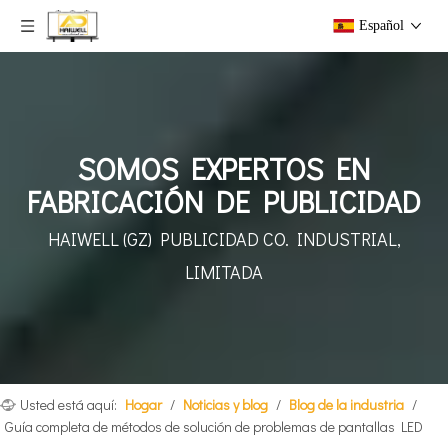
Español
SOMOS EXPERTOS EN
FABRICACIÓN DE PUBLICIDAD
HAIWELL (GZ) PUBLICIDAD
CO. INDUSTRIAL,
LIMITADA
Usted está aquí:
Hogar
/
Noticias y blog
/
Blog de la industria
/
Guía completa de métodos de solución de problemas de pantallas LED