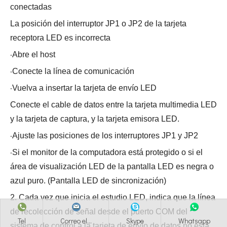
conectadas
La posición del interruptor JP1 o JP2 de la tarjeta
receptora LED es incorrecta
·
Abre el host
·
Conecte la línea de comunicación
·
Vuelva a insertar la tarjeta de envío LED
Conecte el cable de datos entre la tarjeta multimedia LED
y la tarjeta de captura, y la tarjeta emisora ​​LED.
·
Ajuste las posiciones de los interruptores JP1 y JP2
·
Si el monitor de la computadora está protegido o si el
área de visualización LED de la pantalla LED es negra o
azul puro. (Pantalla LED de sincronización)
2. Cada vez que inicia el estudio LED, indica que la línea
de recolección de señal desde el puerto COM del
Tel
Correo el...
Skype
Whatsapp
sistema de control a la tarjeta de envío de datos no está