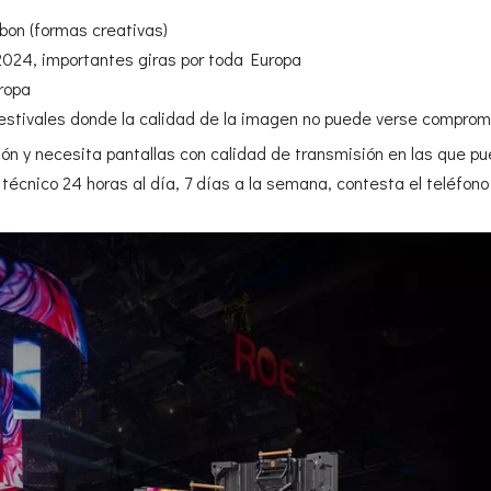
arbon (formas creativas)
 2024, importantes giras por toda Europa
ropa
 festivales donde la calidad de la imagen no puede verse compro
ción y necesita pantallas con calidad de transmisión en las que pu
técnico 24 horas al día, 7 días a la semana, contesta el teléfono 