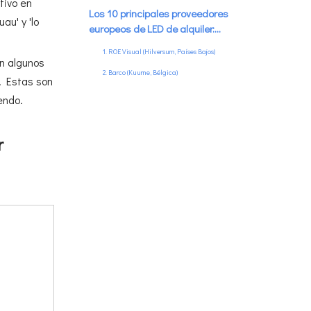
tivo en
LED de alquiler
Los 10 principales proveedores
au' y 'lo
europeos de LED de alquiler:
desglose detallado
1. ROE Visual (Hilversum, Países Bajos)
on algunos
2. Barco (Kuurne, Bélgica)
. Estas son
3. Pixelscreen (Aarschot, Bélgica)
endo.
4. Screenit (Mechelen, Bélgica)
5. ESE - Equipo de exhibición europeo
r
(Hamburgo/París)
6. ADI.tv (Leicester, Reino Unido)
7. DEVS AV Rental Group (Rotterdam, Países Bajos)
8. SCEO (Varsovia, Polonia / Alemania)
9. LedGo (Eindhoven, Países Bajos)
10. Pro Audio Visual (Swansea, Reino Unido)
Categorías de especialidad: ideales
para tipos de eventos específicos