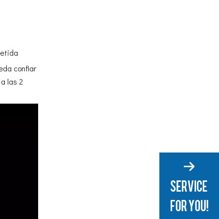
metida
eda confiar
a las 2