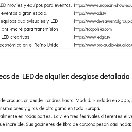
LED móviles y equipos para eventos.
https://www.european-show-eq
 eventos a gran escala.
https://www.adi.tv
e equipos audiovisuales y LED
https://www.devsavrentalgroup.
 anti-moiré para transmisión
https://tdcpolska.com
 LED creativas
https://www.ledgo.tv
económica en el Reino Unido
https://www.pro-audio-visual.co.
os de LED de alquiler: desglose detallado
nas de producción desde Londres hasta Madrid. Fundada en 2006,
transmisiones y giras de alta gama en toda Europa.
ralmente en todas partes. Lo vi en tres festivales diferentes el v
fue increíble. Sus gabinetes de fibra de carbono pesan casi nada;