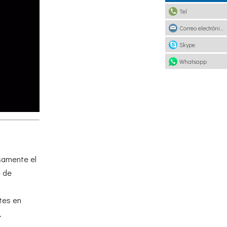
Tel
Correo electrónico
Skype
Whatsapp
osamente el
e de
etes en
.