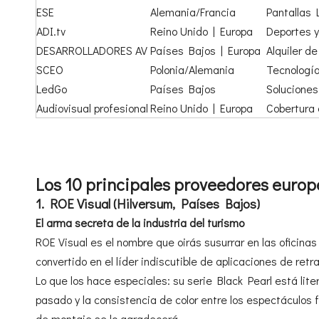
ESE
Alemania/Francia
Pantallas 
ADI.tv
Reino Unido | Europa
Deportes y
DESARROLLADORES AV
Países Bajos | Europa
Alquiler d
SCEO
Polonia/Alemania
Tecnología
LedGo
Países Bajos
Soluciones
Audiovisual profesional
Reino Unido | Europa
Cobertura 
Los 10 principales proveedores europe
1. ROE Visual (Hilversum, Países Bajos)
El arma secreta de la industria del turismo
ROE Visual es el nombre que oirás susurrar en las ofici
convertido en el líder indiscutible de aplicaciones de re
Lo que los hace especiales: su serie Black Pearl está lite
pasado y la consistencia de color entre los espectáculos 
de montaje se lo agradecerá.