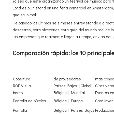
Ya sea que esté organizando un festival de música para 1
Londres o un stand en una feria comercial en Ámsterdam, el
que salió mal'.
He pasado los últimos seis meses entrevistando a director
desastres, para ofrecerles esta guía del mundo real de l
las empresas que realmente llegan a tiempo, envían equi
Comparación rápida: los 10 principal
Cobertura
de proveedores
más conoc
ROE Visual
Países Bajos | Global
Giras y tr
barco
Bélgica | Mundial
Eventos co
Pantalla de píxeles
Bélgica | Europa
Gran inven
Pantalla
Bélgica | Países Bajos
Producción