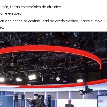
sión, ferias comerciales de alto nivel
porte europea
ción y se necesita confiabilidad de grado médico, Barco cumple. 
io.