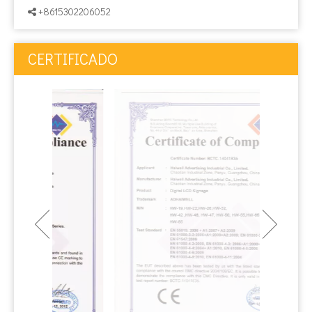
+8615302206052

CERTIFICADO