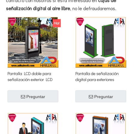
contacto con nosotros si está interesado en
cajas de
señalización digital al aire libre
, no le defraudaremos.
Pantalla LCD doble para
Pantalla de señalización
señalización exterior LCD
digital para exteriores
MUPI Digital de 65
Fullhd LCD verde de 55
pulgadas
pulgadas
Preguntar
Preguntar