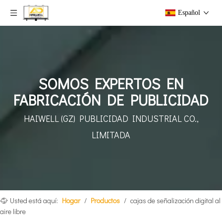
Español
SOMOS EXPERTOS EN
FABRICACIÓN DE PUBLICIDAD
HAIWELL (GZ) PUBLICIDAD INDUSTRIAL CO.,
LIMITADA
Usted está aquí:
Hogar
/
Productos
/
cajas de señalización digital al
aire libre