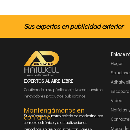
Sus expertos en publicidad exterior
Enlace r
Hogar
Solucion
EXPERTOS AL AIRE LIBRE
Adhaiwell
Cautivando a su público objetivo con nuestros
Escapara
innovadores productos publicitarios
Video
Mantengámonos en
Noticias 
contacto
Suscríbase a nuestro boletín de marketing por
Contácte
correo electrónico y a actualizaciones
Mapa del 
periódicas sobre productos populares y