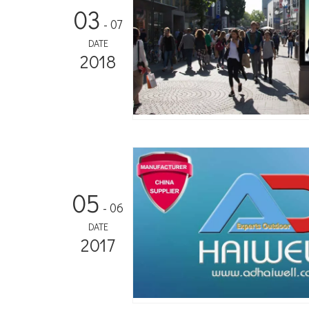
03
- 07
DATE
2018
05
- 06
DATE
2017