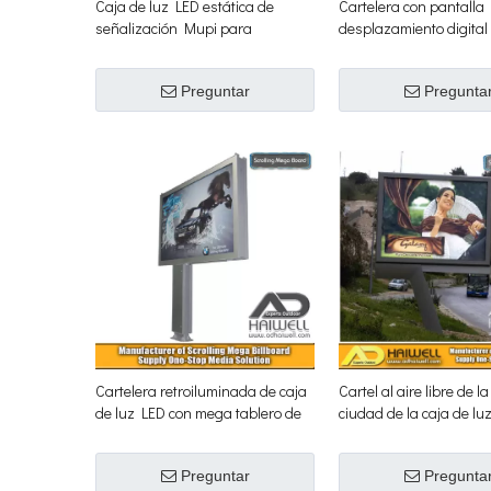
Caja de luz LED estática de
Cartelera con pantalla
señalización Mupi para
desplazamiento digital
exteriores
Preguntar
Pregunta
Cartelera retroiluminada de caja
Cartel al aire libre de la
de luz LED con mega tablero de
ciudad de la caja de lu
desplazamiento clásico
al aire libre modificada
requisitos particulares
Preguntar
Pregunta