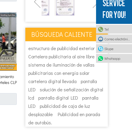
Tel
BÚSQUEDA CALIENTE
Correo electrónico
estructura de publicidad exterior
Skype
Cartelera publicitaria al aire libre
Whatsapp
sistema de iluminación de vallas
publicitarias con energía solar
zamiento
cartelera digital llevada
pantalla
rteles CLP
LED
solución de señalización digital
lcd
pantalla digital LED
pantalla
LED
publicidad de caja de luz
desplazable
Publicidad en parada
de autobús.