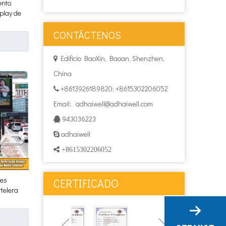
ento
lay de
CONTÁCTENOS
Edificio BaoXin, Baoan, Shenzhen,

China
+8613926189820; +8615302206052

Email:
adhaiwell@adhaiwell.com
943036223

adhaiwell

 +8615302206052
les
CERTIFICADO
telera