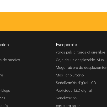
ápido
Escaparate
vallas publicitarias al aire libre
es de medios
Caja de luz desplazable Mupi
Mega tablero de desplazamien
te
Mobiliario urbano
Señalización digital LCD
y blogs
Publicidad LED digital
nos
Señalización
sitio
cartelera solar