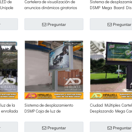
 LED de
Cartelera de visualización de
Sistema de desplazami
 Unipole
anuncios dinámicos giratorios
DSMP Mega Board Disp
con desplazamiento en voladizo
anuncios
r
Preguntar
Preguntar
 luz de la
Sistema de desplazamiento
Ciudad Múltiples Carte
z enrollada
DSMP Caja de luz de
Desplazando Mega Car
 para
desplazamiento Fábrica de
Publicitaria LED
vallas publicitarias al aire libre
r
Preguntar
Preguntar