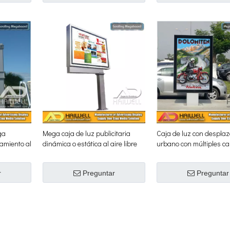
ga
Mega caja de luz publicitaria
Caja de luz con despla
amiento al
dinámica o estática al aire libre
urbano con múltiples ca
r
Preguntar
Preguntar