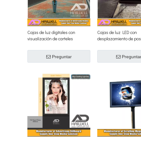
Cajas de luz digitales con
Cajas de luz LED con
visualización de carteles
desplazamiento de pos
desplazables de imágenes
soporte de bandera pa
múltiples - Adhaiwell
exteriores
Preguntar
Pregunta