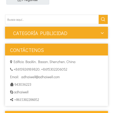
CATEGORÍA PUBLICIDAD
CONTÁCTENOS
Edificio BaoXin, Baoan, Shenzhen, China

+8613926189820; +8615302206052

Email:
adhaiwell@adhaiwell.com
943036223

adhaiwell

 +8615302206052