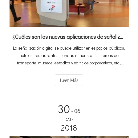
¿Cuáles son las nuevas aplicaciones de señalización digital LCD?
La señalización digital se puede utilizar en espacios públicos,
hoteles, restaurantes, tiendas minoristas, sistemas de
transporte, museos, estadios y edificios corporativos, etc.,
para proporcionar formas de búsqueda, exposiciones,
marketing y publicidad exterior. Además, la pantalla digital se
Leer Más
aplica a la publicidad de mensajes de texto, animados, de
imagen o video para marketing digital, información,
entretenimiento y comercialización para audiencias
30
específicas.
- 06
DATE
2018