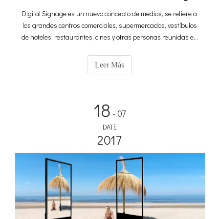
Digital Signage es un nuevo concepto de medios, se refiere a
los grandes centros comerciales, supermercados, vestíbulos
de hoteles, restaurantes, cines y otras personas reunidas en
lugares públicos, mediante dispositivos de visualización de
pantalla grande, empresas de publicación de información,
Leer Más
profesionales multimedia financieros y de entretenimiento.
sistema v.Está dirigido a una ubicación física específica,
períodos de tiempo específicos y grupos específicos de
18
personas que reproducen características de la información
- 07
publicitaria, lo que da el efecto publicitario.En otros países,
DATE
también estaba a la par de los medios impresos, la radio, la
2017
televisión e Internet, los llamados 'quintos medios'.