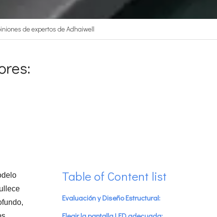
opiniones de expertos de Adhaiwell
ores:
Table of Content list
odelo
ullece
Evaluación y Diseño Estructural:
ofundo,
Elegir la pantalla LED adecuada:
os