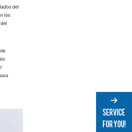
llados del
n los
 del
rte
ólo
l
para