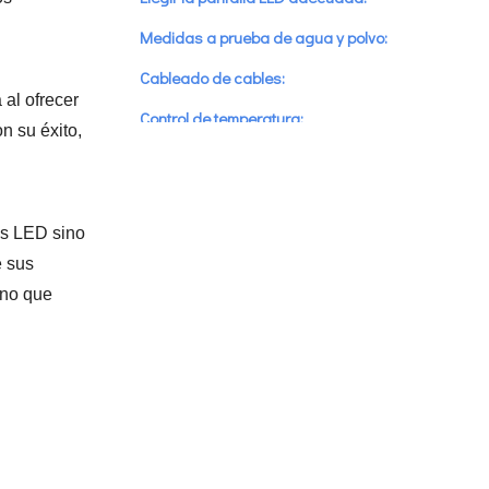
Medidas a prueba de agua y polvo:
Cableado de cables:
al ofrecer
Control de temperatura:
n su éxito,
Protección contra rayos:
Mantenimiento e inspección
regulares:
las LED sino
Sección de preguntas frecuentes:
e sus
ino que
P1: ¿Cuánto tiempo suele tardar el proceso de
instalación de la PANTALLA LED?
P2: ¿Qué hace que los servicios de instalación de
PANTALLAS LED de ADHAIWELL se destaquen?
P3: ¿Puede ADHAIWELL personalizar las pantallas
LED según los requisitos específicos del proyecto?
P4: ¿Cómo aborda ADHAIWELL las necesidades de
mantenimiento después de la instalación de la
pantalla LED?